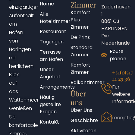
Zimmer
Home
Zuiderhaven
einzigartiger
Komfort
Alle
1
Aufenthalt
Plus
Hotelzimmer
8861 CJ
am
Zimmer
HARLINGEN
Restaurant
Hafen
Die
De Prins
von
Tagungen
Niederlande
Standard
Harlingen
Route
Terrasse
Zimmer
mit
planen
am Hafen
Komfort
herrlichem
Unser
Zimmer
+31(0)517
Blick
Angebot
41 25 36
Balkonzimmer
auf
Arrangements
Für
das
Über
weitere
Häufig
Wattenmeer.
uns
Informat
gestellte
Genießen
Über Uns
Fragen
Sie
receptie@
Geschichte
KontaKt
komfortable
Aktivitäten
Zimmer,