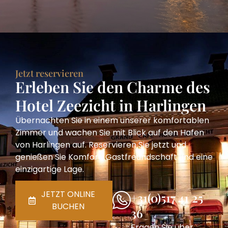
Jetzt reservieren
Erleben Sie den Charme des
Hotel Zeezicht in Harlingen
Übernachten Sie in einem unserer komfortablen
Zimmer und wachen Sie mit Blick auf den Hafen
von Harlingen auf. Reservieren Sie jetzt und
genießen Sie Komfort, Gastfreundschaft und eine
einzigartige Lage.
JETZT ONLINE
+31(0)517 41 25
BUCHEN
36
Fragen Sie über