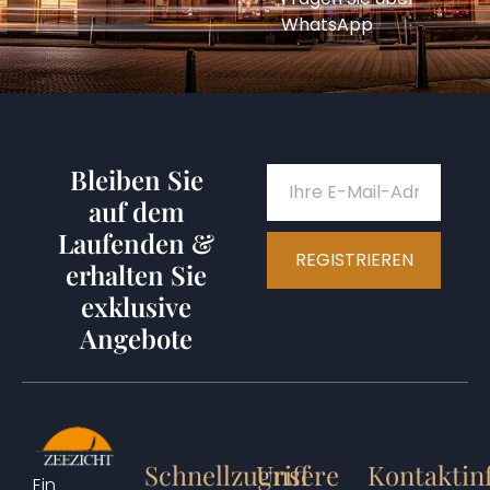
WhatsApp
Bleiben Sie
auf dem
Laufenden &
REGISTRIEREN
erhalten Sie
exklusive
Angebote
Schnellzugriff
Unsere
Kontaktin
Ein