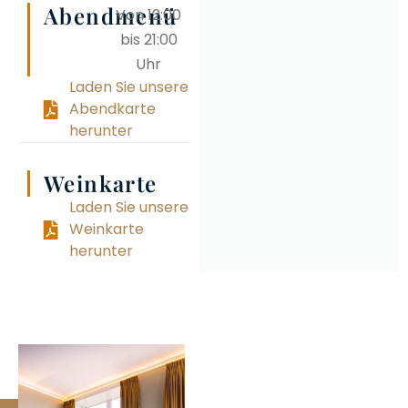
Abendmenü
Von 12:00
bis 21:00
Uhr
Laden Sie unsere
Abendkarte
herunter
Weinkarte
Laden Sie unsere
Weinkarte
herunter