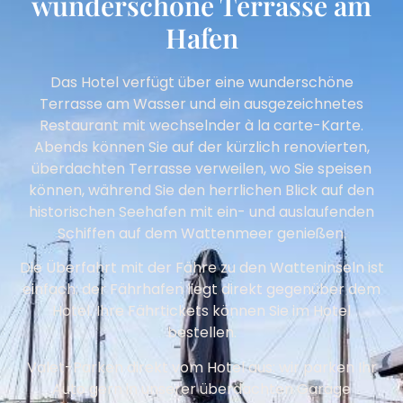
wunderschöne Terrasse am
Hafen
Das Hotel verfügt über eine wunderschöne
Terrasse am Wasser und ein ausgezeichnetes
Restaurant mit wechselnder à la carte-Karte.
Abends können Sie auf der kürzlich renovierten,
überdachten Terrasse verweilen, wo Sie speisen
können, während Sie den herrlichen Blick auf den
historischen See­hafen mit ein- und auslaufenden
Schiffen auf dem Wattenmeer genießen.
Die Überfahrt mit der Fähre zu den Watteninseln ist
einfach: der Fährhafen liegt direkt gegenüber dem
Hotel. Ihre Fährtickets können Sie im Hotel
bestellen.
Valet-Parken direkt vom Hotel aus: wir parken Ihr
Auto gern in unserer überdachten Garage