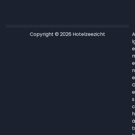
Copyright © 2026 Hotelzeezicht
A
l
e
e
n
e
e
s
c
h
ä
t