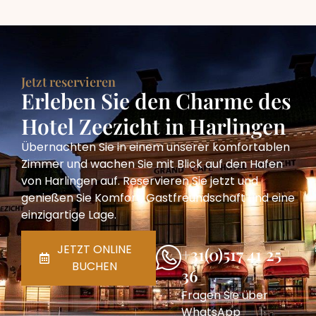
Jetzt reservieren
Erleben Sie den Charme des
Hotel Zeezicht in Harlingen
Übernachten Sie in einem unserer komfortablen
Zimmer und wachen Sie mit Blick auf den Hafen
von Harlingen auf. Reservieren Sie jetzt und
genießen Sie Komfort, Gastfreundschaft und eine
einzigartige Lage.
JETZT ONLINE
+31(0)517 41 25
BUCHEN
36
Fragen Sie über
WhatsApp