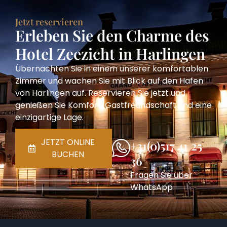
Jetzt reservieren
Erleben Sie den Charme des
Hotel Zeezicht in Harlingen
Übernachten Sie in einem unserer komfortablen
Zimmer und wachen Sie mit Blick auf den Hafen
von Harlingen auf. Reservieren Sie jetzt und
genießen Sie Komfort, Gastfreundschaft und eine
einzigartige Lage.
JETZT ONLINE
+31(0)517 41 25
BUCHEN
36
Fragen Sie über
WhatsApp