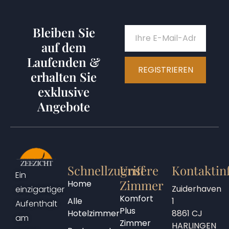
Bleiben Sie
auf dem
Laufenden &
REGISTRIEREN
erhalten Sie
exklusive
Angebote
Schnellzugriff
Unsere
Kontaktin
Ein
Zimmer
Home
Zuiderhaven
einzigartiger
Komfort
Alle
1
Aufenthalt
Plus
Hotelzimmer
8861 CJ
am
Zimmer
HARLINGEN