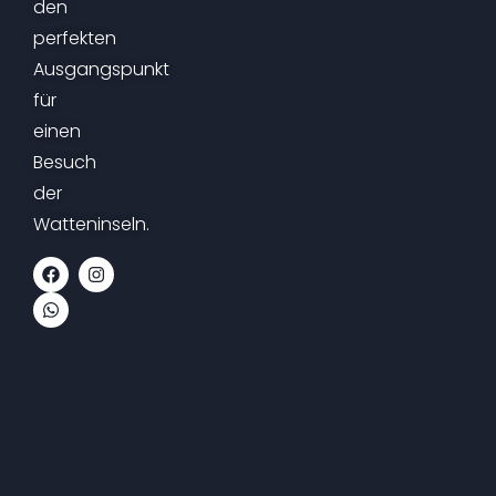
den
perfekten
Ausgangspunkt
für
einen
Besuch
der
Watteninseln.