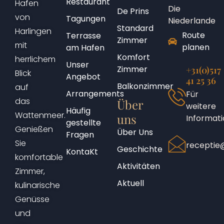
Restaurant
Hafen
Die
De Prins
von
Tagungen
Niederlande
Standard
Harlingen
Route
Terrasse
Zimmer
mit
planen
am Hafen
Komfort
herrlichem
Unser
Zimmer
+31(0)517
Blick
Angebot
41 25 36
Balkonzimmer
auf
Arrangements
Für
das
Über
weitere
Häufig
Wattenmeer.
uns
Informat
gestellte
Genießen
Über Uns
Fragen
Sie
receptie@
Geschichte
KontaKt
komfortable
Aktivitäten
Zimmer,
Aktuell
kulinarische
Genüsse
und