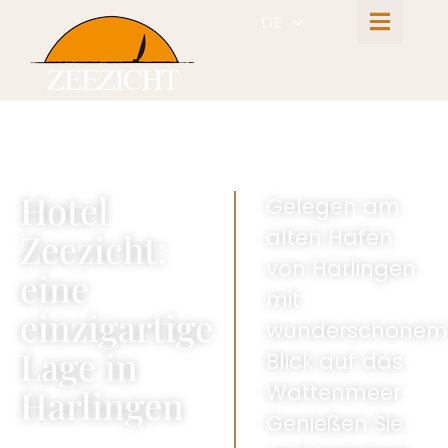
DE
Hotel
Gelegen am
alten Hafen
Zeezicht:
von Harlingen
eine
mit
einzigartige
wunderschönem
Lage in
Blick auf das
Wattenmeer.
Harlingen
Genießen Sie