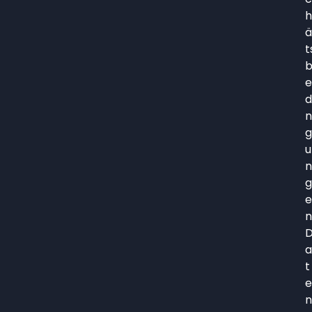
h
ä
t
e
d
n
g
u
n
g
e
n
a
t
e
n