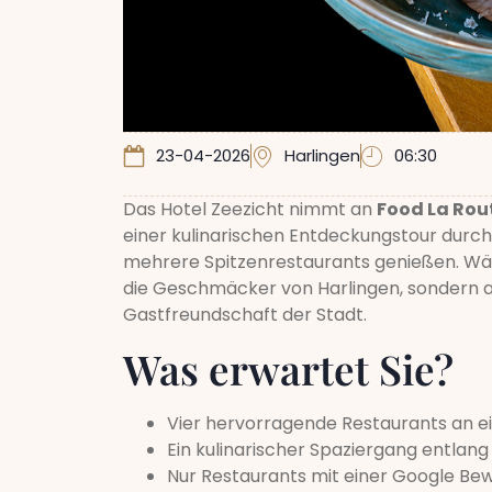
23-04-2026
Harlingen
06:30
Das Hotel Zeezicht nimmt an
Food La Rou
einer kulinarischen Entdeckungstour durch 
mehrere Spitzenrestaurants genießen. Wäh
die Geschmäcker von Harlingen, sondern 
Gastfreundschaft der Stadt.
Was erwartet Sie?
Vier hervorragende Restaurants an 
Ein kulinarischer Spaziergang entlan
Nur Restaurants mit einer Google Be