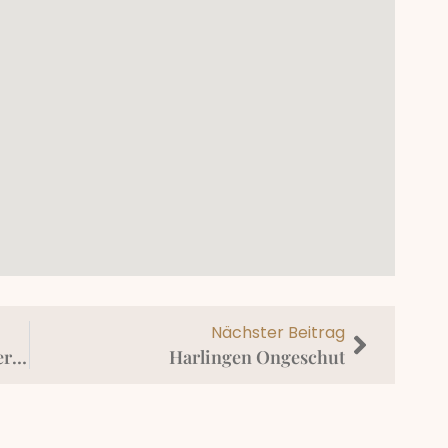
Nächster Beitrag
Tagesausflug nach Vlieland oder Terschelling
Harlingen Ongeschut