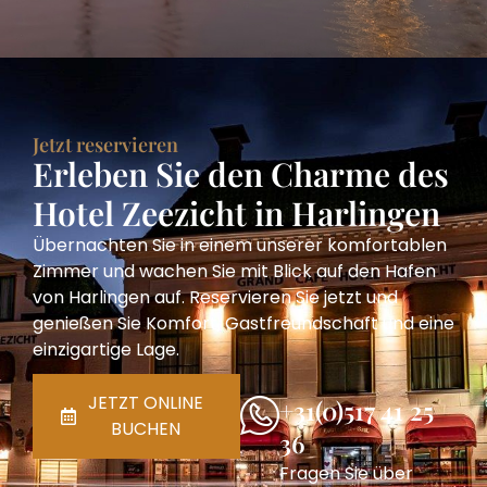
Jetzt reservieren
Erleben Sie den Charme des
Hotel Zeezicht in Harlingen
Übernachten Sie in einem unserer komfortablen
Zimmer und wachen Sie mit Blick auf den Hafen
von Harlingen auf. Reservieren Sie jetzt und
genießen Sie Komfort, Gastfreundschaft und eine
einzigartige Lage.
JETZT ONLINE
+31(0)517 41 25
BUCHEN
36
Fragen Sie über