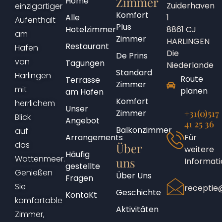
Zimmer
Home
Zuiderhaven
einzigartiger
Komfort
Alle
1
Aufenthalt
Plus
Hotelzimmer
8861 CJ
am
Zimmer
HARLINGEN
Restaurant
Hafen
Die
De Prins
von
Tagungen
Niederlande
Standard
Harlingen
Route
Terrasse
Zimmer
mit
planen
am Hafen
Komfort
herrlichem
Unser
Zimmer
+31(0)517
Blick
Angebot
41 25 36
Balkonzimmer
auf
Arrangements
Für
das
Über
weitere
Häufig
Wattenmeer.
uns
Informat
gestellte
Genießen
Über Uns
Fragen
Sie
receptie@
Geschichte
KontaKt
komfortable
Aktivitäten
Zimmer,