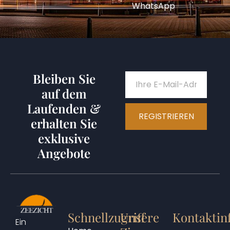
WhatsApp
Bleiben Sie
auf dem
Laufenden &
REGISTRIEREN
erhalten Sie
exklusive
Angebote
Schnellzugriff
Unsere
Kontaktin
Ein