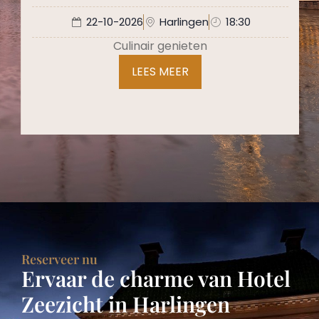
22-10-2026
Harlingen
18:30
H
Culinair genieten
LEES MEER
Reserveer nu
Ervaar de charme van Hotel
Zeezicht in Harlingen