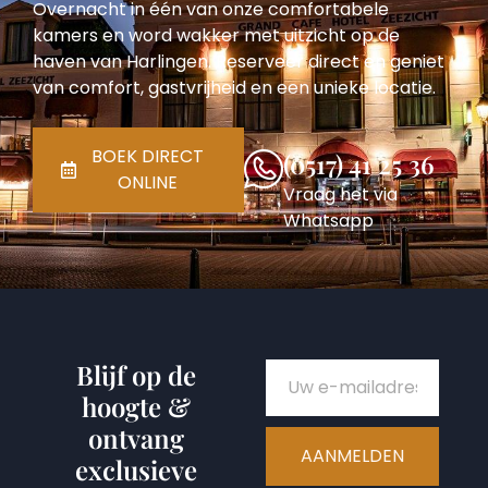
Overnacht in één van onze comfortabele
kamers en word wakker met uitzicht op de
haven van Harlingen. Reserveer direct en geniet
van comfort, gastvrijheid en een unieke locatie.
BOEK DIRECT
(0517) 41 25 36
ONLINE
Vraag het via
Whatsapp
Blijf op de
hoogte &
ontvang
AANMELDEN
exclusieve