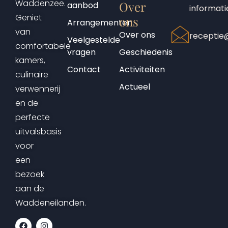
Waddenzee.
Over
aanbod
informati
Geniet
ons
Arrangementen
van
Over ons
receptie@
Veelgestelde
comfortabele
vragen
Geschiedenis
kamers,
Contact
Activiteiten
culinaire
Actueel
verwennerij
en de
perfecte
uitvalsbasis
voor
een
bezoek
aan de
Waddeneilanden.