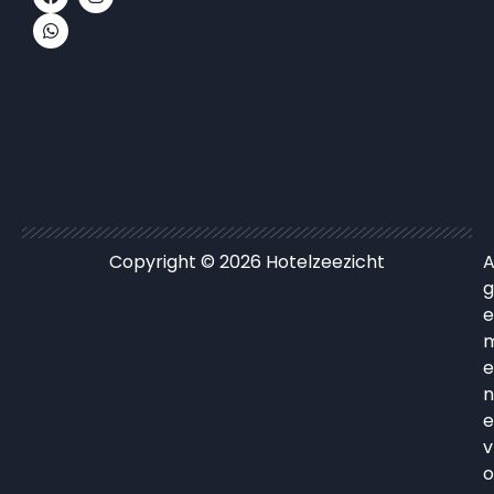
Copyright © 2026 Hotelzeezicht
A
g
e
e
n
e
v
o