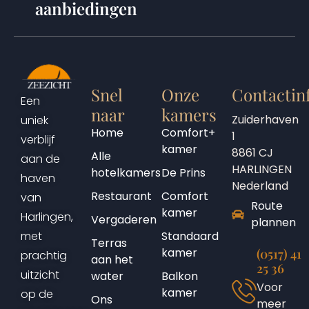
aanbiedingen
Snel
Onze
Contactin
Een
naar
kamers
Zuiderhaven
uniek
Home
Comfort+
1
verblijf
kamer
8861 CJ
Alle
aan de
HARLINGEN
hotelkamers
De Prins
haven
Nederland
Restaurant
Comfort
van
Route
kamer
Harlingen,
Vergaderen
plannen
Standaard
met
Terras
kamer
(0517) 41
prachtig
aan het
25 36
uitzicht
water
Balkon
Voor
kamer
op de
Ons
meer