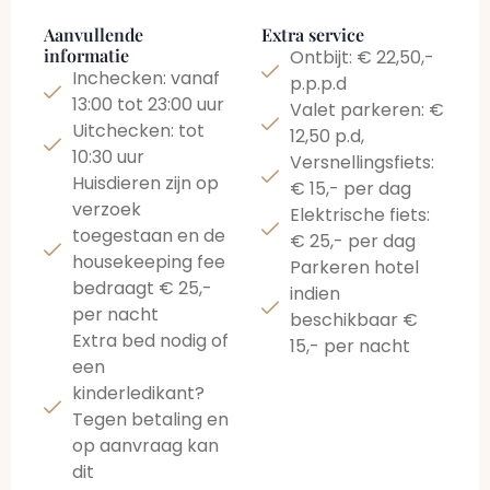
Aanvullende
Extra service
informatie
Ontbijt: € 22,50,-
Inchecken: vanaf
p.p.p.d
13:00 tot 23:00 uur
Valet parkeren: €
Uitchecken: tot
12,50 p.d,
10:30 uur
Versnellingsfiets:
Huisdieren zijn op
€ 15,- per dag
verzoek
Elektrische fiets:
toegestaan en de
€ 25,- per dag
housekeeping fee
Parkeren hotel
bedraagt € 25,-
indien
per nacht
beschikbaar €
Extra bed nodig of
15,- per nacht
een
kinderledikant?
Tegen betaling en
op aanvraag kan
dit