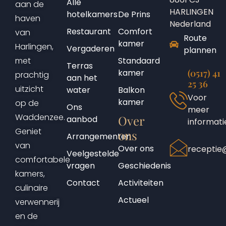
Alle
aan de
HARLINGEN
hotelkamers
De Prins
haven
Nederland
Restaurant
Comfort
van
Route
kamer
Harlingen,
Vergaderen
plannen
Standaard
met
Terras
kamer
(0517) 41
prachtig
aan het
25 36
uitzicht
water
Balkon
Voor
kamer
op de
Ons
meer
Waddenzee.
Over
aanbod
informati
Geniet
ons
Arrangementen
van
Over ons
receptie@
Veelgestelde
comfortabele
vragen
Geschiedenis
kamers,
Contact
Activiteiten
culinaire
Actueel
verwennerij
en de