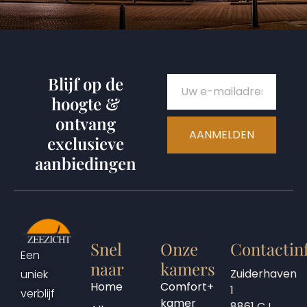
Blijf op de
hoogte &
ontvang
AANMELDEN
exclusieve
aanbiedingen
Snel
Onze
Contactin
Een
naar
kamers
Zuiderhaven
uniek
Home
Comfort+
1
verblijf
kamer
8861 CJ