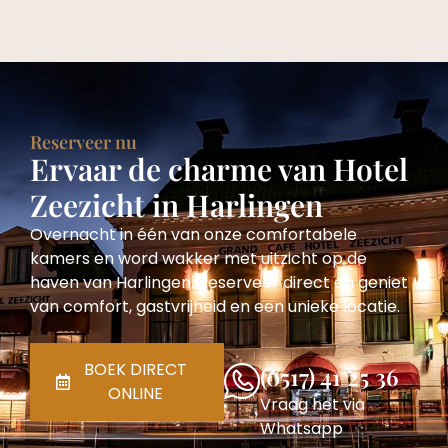
Reserveer nu
Ervaar de charme van Hotel
Zeezicht in Harlingen
Overnacht in één van onze comfortabele
kamers en word wakker met uitzicht op de
haven van Harlingen. Reserveer direct en geniet
van comfort, gastvrijheid en een unieke locatie.
BOEK DIRECT
(0517) 41 25 36
ONLINE
Vraag het via
Whatsapp