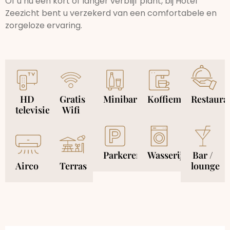
Of u nu een kort of langer verblijf plant, bij Hotel
Zeezicht bent u verzekerd van een comfortabele en
zorgeloze ervaring.
HD
Gratis
Minibar
Koffiemachine
Restaura
televisie
Wifi
Parkeren
Wasserij
Bar /
Airco
Terras
lounge