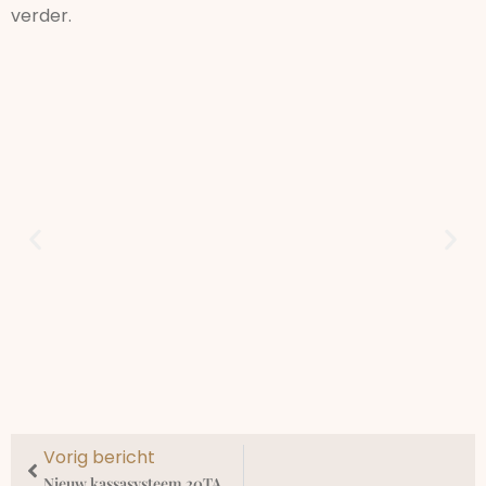
verder.
Vorig bericht
Nieuw kassasysteem 20TABS: sneller, slimmer en meer service