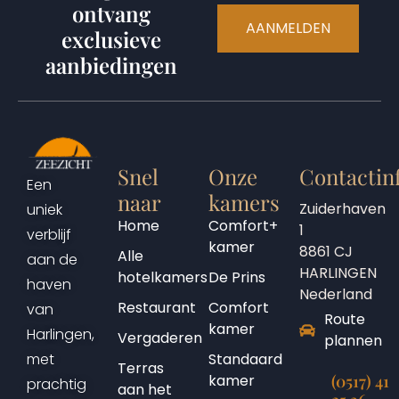
ontvang
AANMELDEN
exclusieve
aanbiedingen
Snel
Onze
Contactin
Een
naar
kamers
Zuiderhaven
uniek
Home
Comfort+
1
verblijf
kamer
8861 CJ
Alle
aan de
HARLINGEN
hotelkamers
De Prins
haven
Nederland
Restaurant
Comfort
van
Route
kamer
Harlingen,
Vergaderen
plannen
Standaard
met
Terras
kamer
(0517) 41
prachtig
aan het