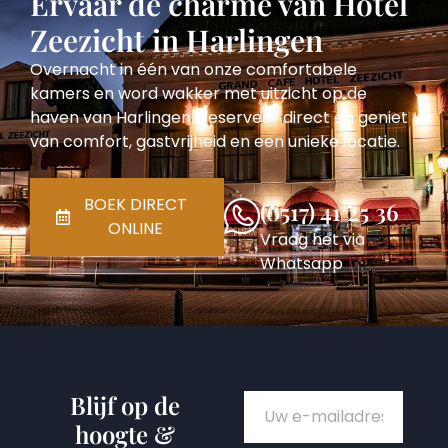
Ervaar de charme van Hotel
Zeezicht in Harlingen
Overnacht in één van onze comfortabele
kamers en word wakker met uitzicht op de
haven van Harlingen. Reserveer direct en geniet
van comfort, gastvrijheid en een unieke locatie.
BOEK DIRECT
(0517) 41 25 36
ONLINE
Vraag het via
Whatsapp
Blijf op de
hoogte &